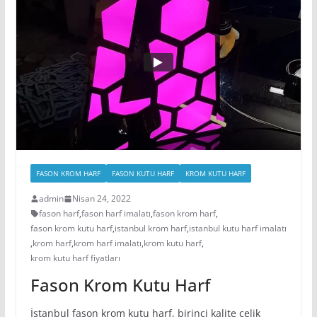
FASON KROM HARF
FASON KUTU HARF
KROM KUTU HARF
admin
Nisan 24, 2022
fason harf
,
fason harf imalatı
,
fason krom harf
,
fason krom kutu harf
,
istanbul krom harf
,
istanbul kutu harf imalatı
,
krom harf
,
krom harf imalatı
,
krom kutu harf
,
krom kutu harf fiyatları
Fason Krom Kutu Harf
İstanbul fason krom kutu harf, birinci kalite çelik