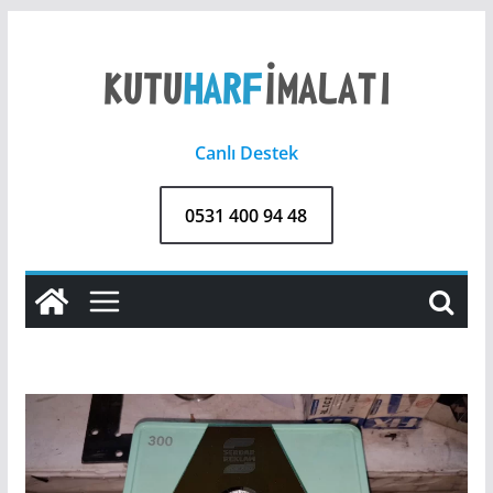
Skip
to
content
Canlı Destek
0531 400 94 48