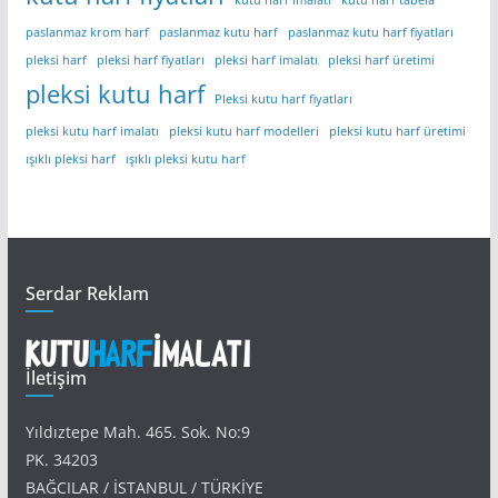
kutu harf imalatı
kutu harf tabela
paslanmaz krom harf
paslanmaz kutu harf
paslanmaz kutu harf fiyatları
pleksi harf
pleksi harf fiyatları
pleksi harf imalatı
pleksi harf üretimi
pleksi kutu harf
Pleksi kutu harf fiyatları
pleksi kutu harf imalatı
pleksi kutu harf modelleri
pleksi kutu harf üretimi
ışıklı pleksi harf
ışıklı pleksi kutu harf
Serdar Reklam
İletişim
Yıldıztepe Mah. 465. Sok. No:9
PK. 34203
BAĞCILAR / İSTANBUL / TÜRKİYE