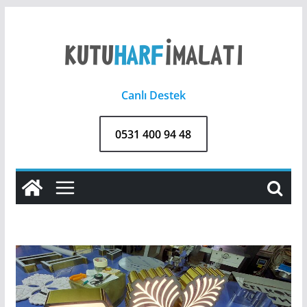
Skip
to
content
Canlı Destek
0531 400 94 48