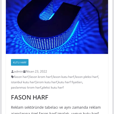
KUTU HARF
admin
Nisan 23, 2022
fason harf
,
fason krom harf
,
fason kutu harf
,
fason pleksi harf
,
istanbul kutu harf
,
krom kutu harf
,
kutu harf fiyatları
,
paslanmaz krom harf
,
pleksi kutu harf
FASON HARF
Reklam sektöründe tabelacı ve aynı zamanda reklam
ajanslarına özel fason harf imalatı, uygun kutu harf