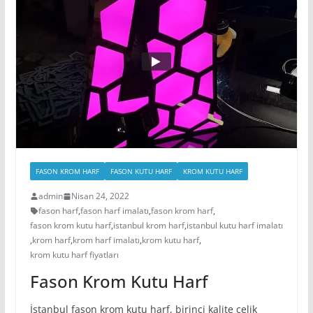
FASON KROM HARF
FASON KUTU HARF
KROM KUTU HARF
admin
Nisan 24, 2022
fason harf
,
fason harf imalatı
,
fason krom harf
,
fason krom kutu harf
,
istanbul krom harf
,
istanbul kutu harf imalatı
,
krom harf
,
krom harf imalatı
,
krom kutu harf
,
krom kutu harf fiyatları
Fason Krom Kutu Harf
İstanbul fason krom kutu harf, birinci kalite çelik