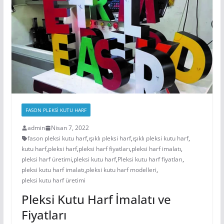
FASON PLEKSİ KUTU HARF
admin
Nisan 7, 2022
fason pleksi kutu harf
,
ışıklı pleksi harf
,
ışıklı pleksi kutu harf
,
kutu harf
,
pleksi harf
,
pleksi harf fiyatları
,
pleksi harf imalatı
,
pleksi harf üretimi
,
pleksi kutu harf
,
Pleksi kutu harf fiyatları
,
pleksi kutu harf imalatı
,
pleksi kutu harf modelleri
,
pleksi kutu harf üretimi
Pleksi Kutu Harf İmalatı ve
Fiyatları