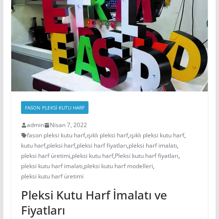
FASON PLEKSİ KUTU HARF
admin
Nisan 7, 2022
fason pleksi kutu harf
,
ışıklı pleksi harf
,
ışıklı pleksi kutu harf
,
kutu harf
,
pleksi harf
,
pleksi harf fiyatları
,
pleksi harf imalatı
,
pleksi harf üretimi
,
pleksi kutu harf
,
Pleksi kutu harf fiyatları
,
pleksi kutu harf imalatı
,
pleksi kutu harf modelleri
,
pleksi kutu harf üretimi
Pleksi Kutu Harf İmalatı ve
Fiyatları