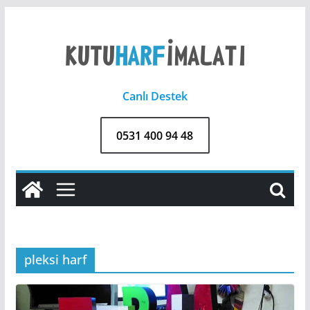
Skip
to
content
Canlı Destek
0531 400 94 48
pleksi harf