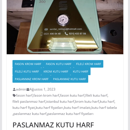
FASON KROM HARF
FASON KUTU HARF
FİLELİ KROM HARF
FİLELİ KUTU HARF
KROM KUTU HARF
KUTU HARF
PASLANMAZ KROM HARF
PASLANMAZ KUTU HARF
admin
Ağustos 1, 2023
fason harf
,
fason krom harf
,
fason kutu harf
,
fileli kutu harf
,
fileli paslanmaz harf
,
istanbul kutu harf
,
krom kutu harf
,
kutu harf
,
kutu harf fiyat
,
kutu harf fiyatları
,
kutu harf imalatı
,
kutu harf tabela
,
paslanmaz kutu harf
,
paslanmaz kutu harf fiyatları
PASLANMAZ KUTU HARF