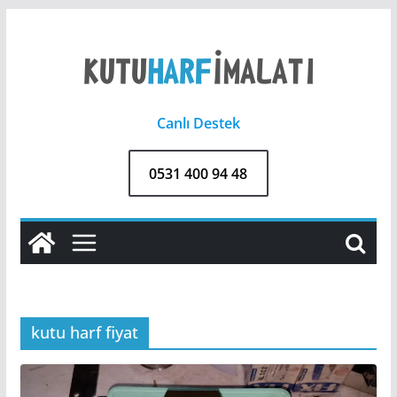
Skip
to
content
Canlı Destek
0531 400 94 48
kutu harf fiyat