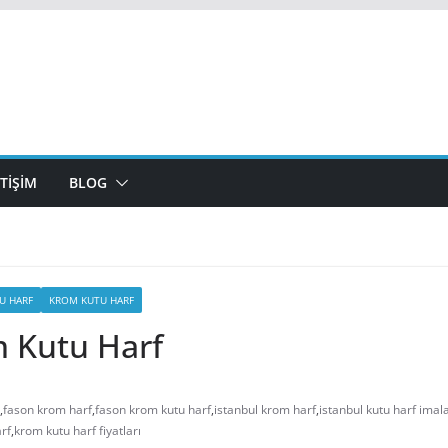
ETİŞİM
BLOG
U HARF
KROM KUTU HARF
 Kutu Harf
,
fason krom harf
,
fason krom kutu harf
,
istanbul krom harf
,
istanbul kutu harf imala
rf
,
krom kutu harf fiyatları