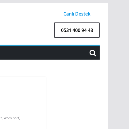
Canlı Destek
0531 400 94 48
tı
,
krom harf
,