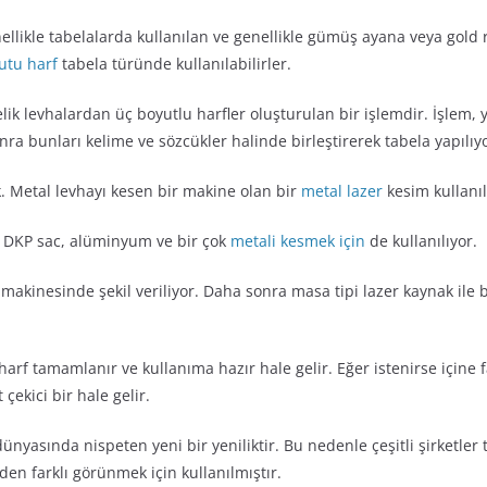
llikle tabelalarda kullanılan ve genellikle gümüş ayana veya gold r
utu harf
tabela türünde kullanılabilirler.
ik levhalardan üç boyutlu harfler oluşturulan bir işlemdir. İşlem, ya
nra bunları kelime ve sözcükler halinde birleştirerek tabela yapılıyo
ak. Metal levhayı kesen bir makine olan bir
metal lazer
kesim kullanıl
DKP sac, alüminyum ve bir çok
metali kesmek için
de kullanılıyor.
 makinesinde şekil veriliyor. Daha sonra masa tipi lazer kaynak ile b
arf tamamlanır ve kullanıma hazır hale gelir. Eğer istenirse içine fa
çekici bir hale gelir.
dünyasında nispeten yeni bir yeniliktir. Bu nedenle çeşitli şirketler
den farklı görünmek için kullanılmıştır.