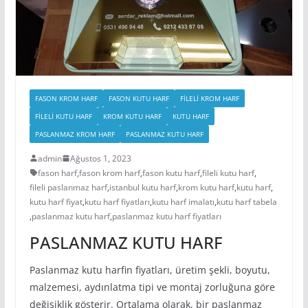
FASON KROM HARF
FASON KUTU HARF
FİLELİ KROM HARF
FİLELİ KUTU HARF
KROM KUTU HARF
KUTU HARF
PASLANMAZ KROM HARF
PASLANMAZ KUTU HARF
admin
Ağustos 1, 2023
fason harf
,
fason krom harf
,
fason kutu harf
,
fileli kutu harf
,
fileli paslanmaz harf
,
istanbul kutu harf
,
krom kutu harf
,
kutu harf
,
kutu harf fiyat
,
kutu harf fiyatları
,
kutu harf imalatı
,
kutu harf tabela
,
paslanmaz kutu harf
,
paslanmaz kutu harf fiyatları
PASLANMAZ KUTU HARF
Paslanmaz kutu harfin fiyatları, üretim şekli, boyutu,
malzemesi, aydınlatma tipi ve montaj zorluğuna göre
değişiklik gösterir. Ortalama olarak, bir paslanmaz