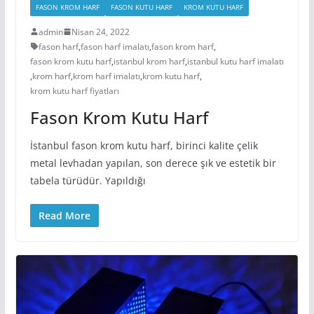
FASON KROM HARF
FASON KUTU HARF
KROM KUTU HARF
admin
Nisan 24, 2022
fason harf
,
fason harf imalatı
,
fason krom harf
,
fason krom kutu harf
,
istanbul krom harf
,
istanbul kutu harf imalatı
,
krom harf
,
krom harf imalatı
,
krom kutu harf
,
krom kutu harf fiyatları
Fason Krom Kutu Harf
İstanbul fason krom kutu harf, birinci kalite çelik
metal levhadan yapılan, son derece şık ve estetik bir
tabela türüdür. Yapıldığı
Read More