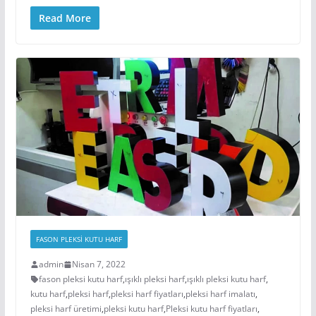
Read More
FASON PLEKSİ KUTU HARF
admin
Nisan 7, 2022
fason pleksi kutu harf
,
ışıklı pleksi harf
,
ışıklı pleksi kutu harf
,
kutu harf
,
pleksi harf
,
pleksi harf fiyatları
,
pleksi harf imalatı
,
pleksi harf üretimi
,
pleksi kutu harf
,
Pleksi kutu harf fiyatları
,