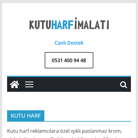
Skip
to
content
Canlı Destek
0531 400 94 48
KUTU HARF
Kutu harf reklamcılara özel ışıklı paslanmaz krom,