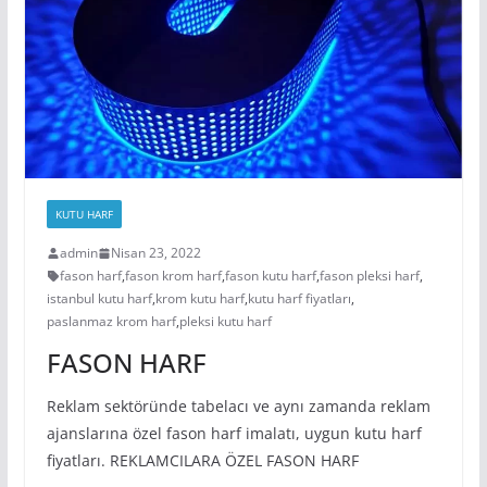
KUTU HARF
admin
Nisan 23, 2022
fason harf
,
fason krom harf
,
fason kutu harf
,
fason pleksi harf
,
istanbul kutu harf
,
krom kutu harf
,
kutu harf fiyatları
,
paslanmaz krom harf
,
pleksi kutu harf
FASON HARF
Reklam sektöründe tabelacı ve aynı zamanda reklam
ajanslarına özel fason harf imalatı, uygun kutu harf
fiyatları. REKLAMCILARA ÖZEL FASON HARF